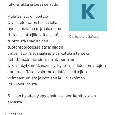
luku-urakka ja tässä sen ydin:
Kuluttajisto on voittoa
tavoittelematon hanke joka
pyrkii kokoamaan ja jakamaan
tietoa kuluttajille yrityksistä,
K is for Kuluttajisto
tuotteistä sekä näiden
tuotantoprosesseista ja niiden
ympäristö- ja sosiaalisista vaikutuksista, sekä
kehittämään tietoinfrastruktuuria mm.
takaisinkytkentä
kanavan yritysten ja niiden omistajien
suuntaan. Täten voimme edistää kuluttajien
voimaantumista ja eettisen kulutusvoiman
joukkoistumista.
Sivu on työstetty englannin kielisen kehityswikin
sivuista:
Pääsivu