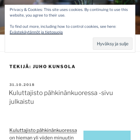
Siirry
KULUTTAJISTO –
Privacy & Cookies: This site uses cookies. By continuing to use this
sisältöön
website, you agree to their use.
CONSUMERIUM SUOMESSA
Kuluttajien voimaannuttamista jo vuodesta 2002
To find out more, including how to control cookies, see here:
Evästekäytännöt ja tietosuoja
Valikko
TEKIJÄ:
JUHO KUNSOLA
JULKAISTU
31.10.2018
Kuluttajisto pähkinänkuoressa -sivu
julkaistu
Kuluttajisto pähkinänkuoressa
on hieman yli viiden minuutin